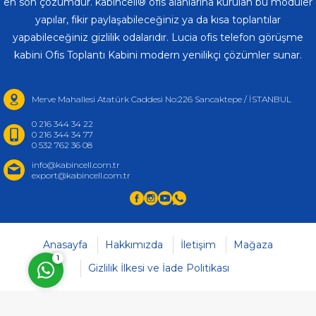
en son çözümdür. kabincell® ofis alanlarına kurulan bu modüler
yapılar, fikir paylaşabileceğiniz ya da kısa toplantılar
yapabileceğiniz gizlilik odalarıdır. Lucia ofis telefon görüşme
kabini Ofis Toplantı Kabini modern yenilikçi çözümler sunar.
Müşteri Temsilcisi
(Kabincell)
Merve Mahallesi Atatürk Caddesi No:226 Sancaktepe / İSTANBUL
0 216 344 34 22
0 216 344 34 77
0 532 762 36 08
info@kabincell.com.tr
export@kabincell.com.tr
Cevap Yaz
Anasayfa
Hakkımızda
İletişim
Mağaza
1
Gizlilik İlkesi ve İade Politikası