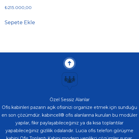
₺
215.000,00
Sepete Ekle
Özel Sessiz Alanlar
Ofis kabinleri pazarın açık ofisinizi organize etmek için sunduğu
en son çözümdür. kabincell® ofis alanlarına kurulan bu modüler
yapılar, fikir paylaşabileceğiniz ya da kısa toplantılar
yapabileceğiniz gizlilik odalarıdır. Lucia ofis telefon görüşme
Müşteri Temsilcisi
kabini Ofis Toplantı Kabini modern yenilikçi çözümler sunar.