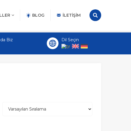
LLER
BLOG
İLETIŞIM
da Biz
Dil Seçin