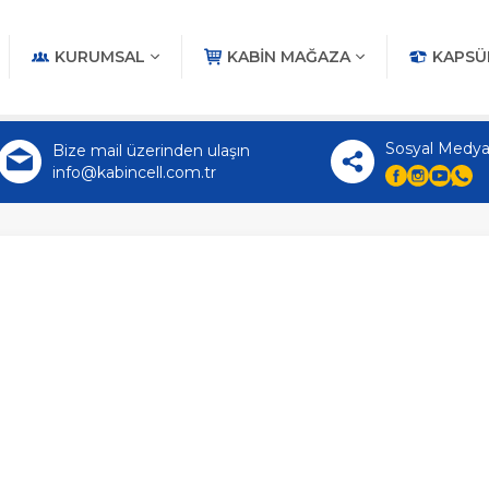
KURUMSAL
KABIN MAĞAZA
KAPSÜ
Sosyal Medya
Bize mail üzerinden ulaşın
info@kabincell.com.tr