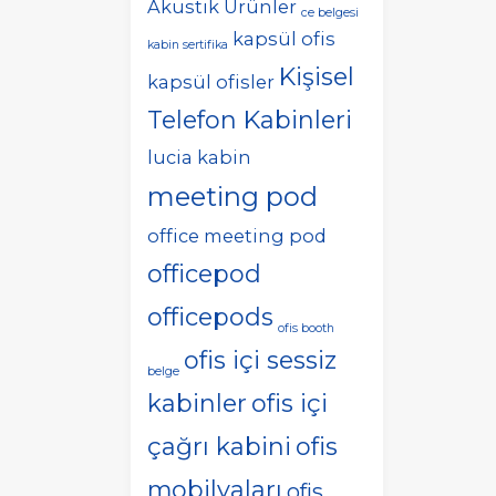
Akustik Ürünler
ce belgesi
kapsül ofis
kabin sertifika
Kişisel
kapsül ofisler
Telefon Kabinleri
lucia kabin
meeting pod
office meeting pod
officepod
officepods
ofis booth
ofis içi sessiz
belge
kabinler
ofis içi
çağrı kabini
ofis
mobilyaları
ofis