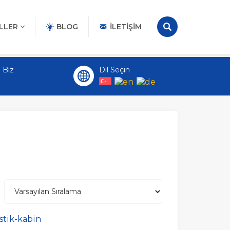
LLER
BLOG
İLETIŞIM
 Biz
Dil Seçin