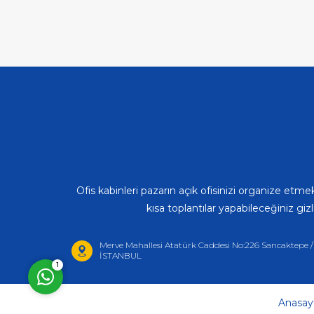
Müşteri Temsilcisi
(Kabincell)
Ofis kabinleri pazarın açık ofisinizi organize etm
kısa toplantılar yapabileceğiniz giz
Cevap Yaz
Merve Mahallesi Atatürk Caddesi No:226 Sancaktepe /
İSTANBUL
1
Anasay