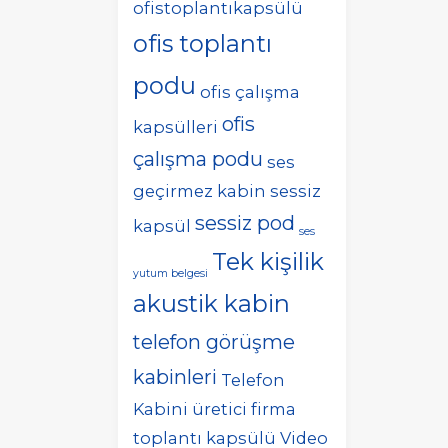
ofistoplantıkapsülü
ofis toplantı
podu
ofis çalışma
ofis
kapsülleri
çalışma podu
ses
geçirmez kabin
sessiz
sessiz pod
kapsül
ses
Tek kişilik
yutum belgesi
akustik kabin
telefon görüşme
kabinleri
Telefon
Kabini üretici firma
toplantı kapsülü
Video