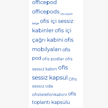
officepod
officepods
ofis booth
ofis içi sessiz
belge
kabinler
ofis içi
çağrı kabini
ofis
mobilyaları
ofis
pod
ofis podlar
ofis
ofis
sessiz kabin
sessiz kapsül
Ofis
sessiz oda
ofis
ofistelefonkabini
toplantı kapsülü