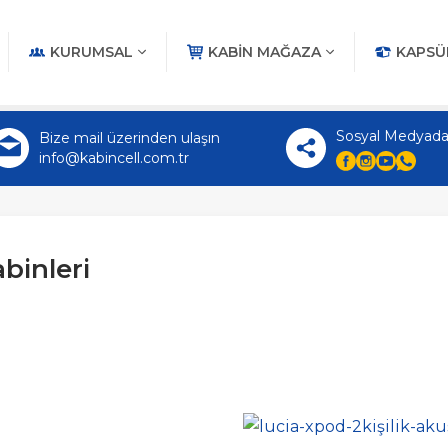
KURUMSAL
KABIN MAĞAZA
KAPSÜ
Sosyal Medyada
Bize mail üzerinden ulaşın
info@kabincell.com.tr
binleri