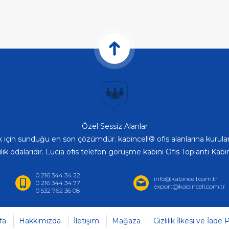
Özel Sessiz Alanlar
ek için sunduğu en son çözümdür. kabincell® ofis alanlarına kurulan
lilik odalarıdır. Lucia ofis telefon görüşme kabini Ofis Toplantı Ka
0 216 344 34 22
info@kabincell.com.tr
0 216 344 34 77
export@kabincell.com.tr
0 532 762 36 08
fa
Hakkımızda
İletişim
Mağaza
Gizlilik İlkesi ve İade P